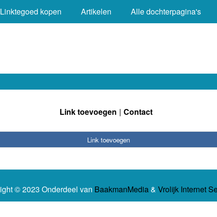
Linktegoed kopen
Artikelen
Alle dochterpagina's
Link toevoegen
Contact
Link toevoegen
ight © 2023 Onderdeel van
BaakmanMedia
&
Vrolijk Internet S