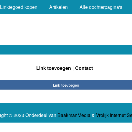
Linktegoed kopen
Artikelen
Alle dochterpagina's
Link toevoegen
Contact
Link toevoegen
ight © 2023 Onderdeel van
BaakmanMedia
&
Vrolijk Internet S