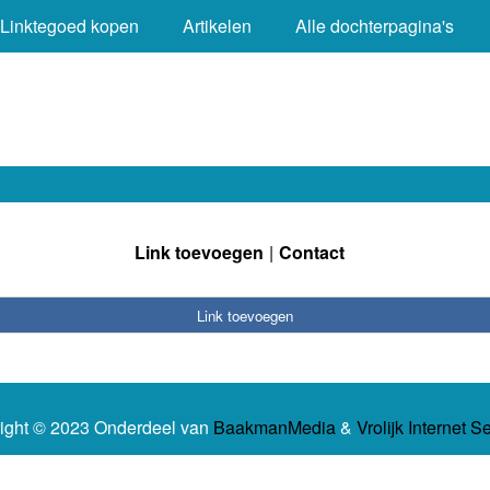
Linktegoed kopen
Artikelen
Alle dochterpagina's
Link toevoegen
Contact
Link toevoegen
ight © 2023 Onderdeel van
BaakmanMedia
&
Vrolijk Internet S